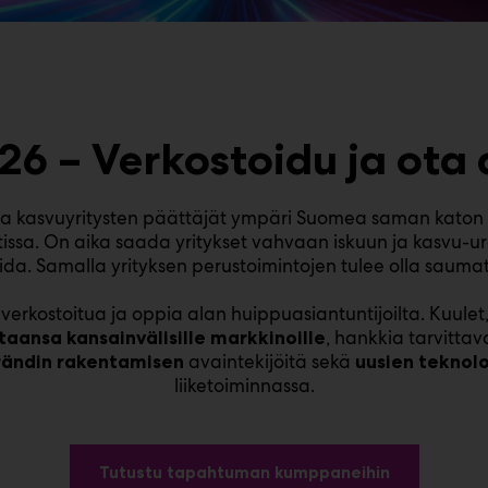
26 – Verkostoidu ja ota 
 ja kasvuyritysten päättäjät ympäri Suomea saman katon 
ssa. On aika saada yritykset vahvaan iskuun ja kasvu-ural
ida. Samalla yrityksen perustoimintojen tulee olla sauma
erkostoitua ja oppia alan huippuasiantuntijoilta. Kuulet
, hankkia tarvitta
taansa kansainvälisille markkinoille
avaintekijöitä sekä
rändin rakentamisen
uusien teknol
liiketoiminnassa.
Tutustu tapahtuman kumppaneihin