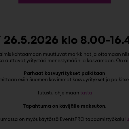
i 26.5.2026 klo 8.00-16.
 valmis kohtaamaan muuttuvat markkinat ja ottamaan niis
tka auttavat yritystäsi menestymään ja kasvamaan. On aik
Parhaat kasvuyritykset palkitaan
taan esiin Suomen kovimmat kasvuyritykset ja palkitsee
Tutustu ohjelmaan
tästä
Tapahtuma on kävijälle maksuton.
umassa on myös käytössä EventsPRO tapaamistyökalu
l