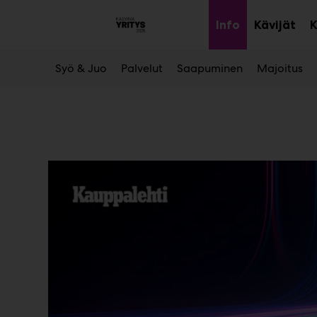
Main
Siirry
sisältöön
Info
Kävijät
K
Avaa
alavalikko
Syö & Juo
Palvelut
Saapuminen
Majoitus