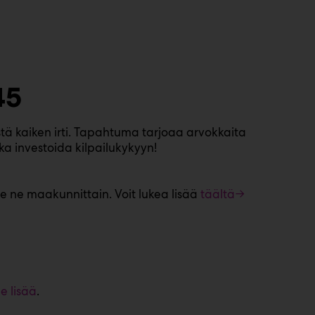
45
tä kaiken irti. Tapahtuma tarjoaa arvokkaita
a investoida kilpailukykyyn!
 ne maakunnittain. Voit lukea lisää
täältä→
ue lisää
.