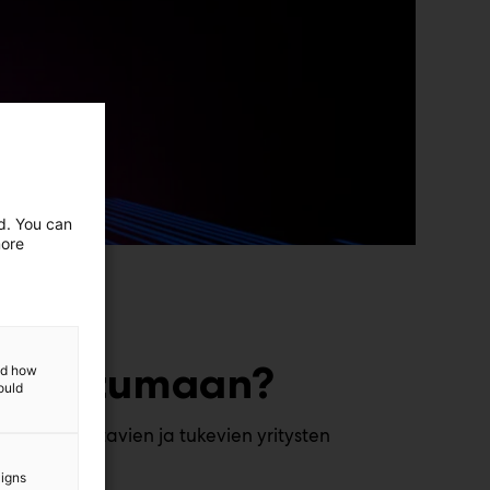
ed. You can
more
-tapahtumaan?
and how
ould
 mahdollistavien ja tukevien yritysten
aigns