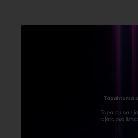
Tapahtuma on
Tapahtuman jär
rajata osallistu