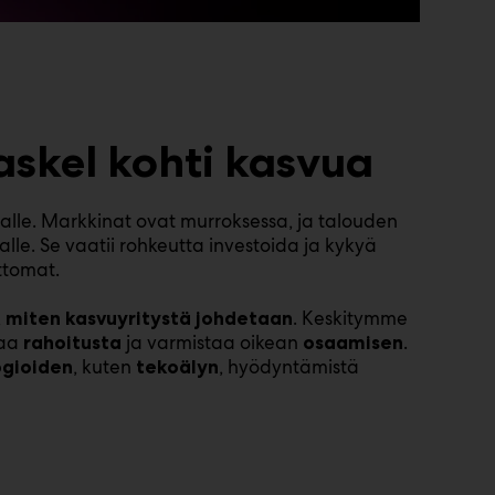
askel kohti kasvua
alle. Markkinat ovat murroksessa, ja talouden
le. Se vaatii rohkeutta investoida ja kykyä
ttomat.
,
. Keskitymme
miten kasvuyritystä johdetaan
vaa
ja varmistaa oikean
.
rahoitusta
osaamisen
, kuten
, hyödyntämistä
ogioiden
tekoälyn