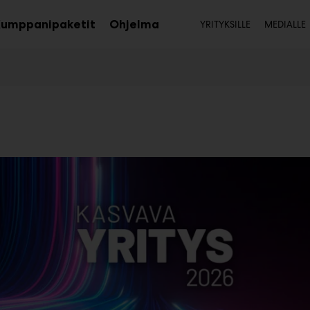
Toissijai
umppanipaketit
Ohjelma
YRITYKSILLE
MEDIALLE