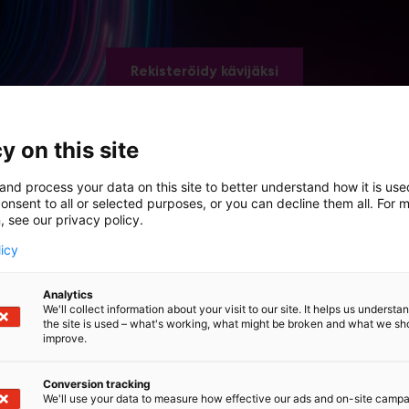
Rekisteröidy kävijäksi
y on this site
and process your data on this site to better understand how it is us
onsent to all or selected purposes, or you can decline them all. For 
, see our privacy policy.
licy
Analytics
 Kasvava Yritys 2026 
We'll collect information about your visit to our site. It helps us underst
the site is used – what's working, what might be broken and what we sh
improve.
vuloikkaa tavoittelevien yritysten päättäjät sekä kasvua
Conversion tracking
We'll use your data to measure how effective our ads and on-site camp