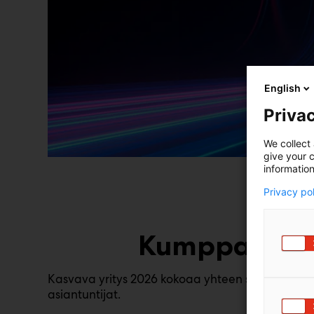
English
Privac
We collect 
give your c
information
Privacy po
​Kumppaniksi
Kasvava yritys 2026 kokoaa yhteen seuraavaa kas
asiantuntijat.