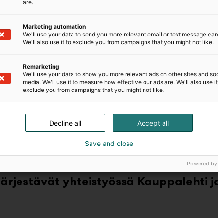
are.
Miksi mukaan?
Marketing automation
laatuisen mahdollisuuden olla mukana siellä, missä kasv
We'll use your data to send you more relevant email or text message ca
t vakuuttaa yleisön asiantuntemuksellasi puheenvuorossa
We'll also use it to exclude you from campaigns that you might not like.
malla pääset osaksi ajankohtaista keskustelua, jossa käs
kehityksen keskeisiä teemoja.
Remarketing
We'll use your data to show you more relevant ads on other sites and soc
media. We'll use it to measure how effective our ads are. We'll also use it
t, jotka hakevat tukea ja ratkaisuja kasvuun. Tämä on til
exclude you from campaigns that you might not like.
suomalaisten yritysten tulevaisuutta.
– rakennetaan yhdessä teille vaikuttava kokonaisuu
Decline all
Accept all
Save and close
Powered by
rjestävät yhteistyössä Kauppalehti 