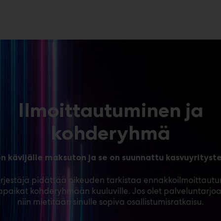
Ilmoittautuminen ja
kohderyhmä
 kävijälle maksuton ja se on suunnattu kasvuyritysten
jestäjä pidättää oikeuden tarkistaa ennakkoilmoittautun
japaikat kohderyhmään kuuluville. Jos olet palveluntarjoa
niin mietitään sinulle sopiva osallistumisratkaisu.